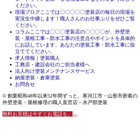
ください。
ここでは〇〇〇〇〇塗装店の毎日の現場を
現場ブログ
実況生中継します！職人さんのお仕事ぶりをぜひご覧
ください。
ここでは〇〇〇塗装店の〇〇〇〇が、外壁塗
コラム
装・屋根工事・防水工事の注意点やポイントを具体的
にお話しています。あなたの塗装工事・防水工事に役
立ててください。
求人情報｜塗装職人
工務店・建設会社のご担当者様へ
法人向け塗装メンテナンスサービス
納屋塗装・倉庫塗装
お問合せ
© 創業昭和48年以来52年間ずっと。寒河江市・山形市密着の
外壁塗装・屋根修理の職人直営店－水戸部塗装
無料お見積は今すぐお電話を。