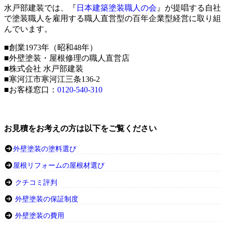
水戸部建装では、『
日本建築塗装職人の会
』が提唱する自社
で塗装職人を雇用する職人直営型の百年企業型経営に取り組
んでいます。
■創業1973年（昭和48年）
■外壁塗装・屋根修理の職人直営店
■株式会社 水戸部建装
■寒河江市寒河江三条136-2
■お客様窓口：
0120-540-310
お見積をお考えの方は以下をご覧ください
外壁塗装の塗料選び
屋根リフォームの屋根材選び
クチコミ評判
外壁塗装の保証制度
外壁塗装の費用