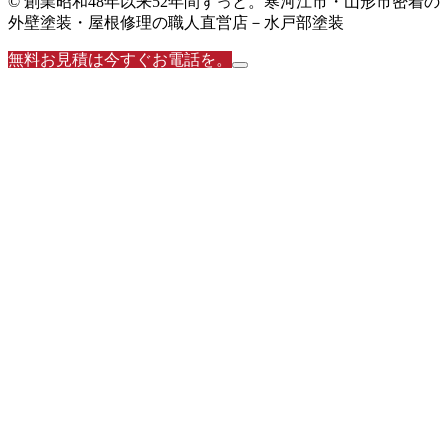
© 創業昭和48年以来52年間ずっと。寒河江市・山形市密着の
外壁塗装・屋根修理の職人直営店－水戸部塗装
無料お見積は今すぐお電話を。