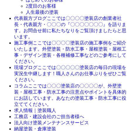
2度目のお客様
人生最後の塗装
ここでは〇〇〇〇塗装店の創業者社
代表親方ブログ
長・代表親方・〇〇〇の『〇〇〇〇〇〇〇』を語りま
す。お問合せ前に私たちなりをご覧頂けましたらと思
います。
ここでは〇〇〇〇塗装店の施工事例をご紹介
施工事例
いたします。外壁塗装・防水工事・屋根塗装・屋根工
事・デザイン塗装・各種補修工事などのご参考にして
ください。
ここでは〇〇〇〇〇塗装店の毎日の現場を
現場ブログ
実況生中継します！職人さんのお仕事ぶりをぜひご覧
ください。
ここでは〇〇〇塗装店の〇〇〇〇が、外壁塗
コラム
装・屋根工事・防水工事の注意点やポイントを具体的
にお話しています。あなたの塗装工事・防水工事に役
立ててください。
求人情報｜塗装職人
工務店・建設会社のご担当者様へ
法人向け塗装メンテナンスサービス
納屋塗装・倉庫塗装