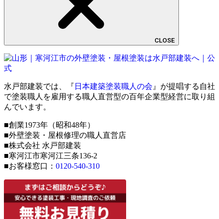
CLOSE
水戸部建装では、『
日本建築塗装職人の会
』が提唱する自社
で塗装職人を雇用する職人直営型の百年企業型経営に取り組
んでいます。
■創業1973年（昭和48年）
■外壁塗装・屋根修理の職人直営店
■株式会社 水戸部建装
■寒河江市寒河江三条136-2
■お客様窓口：
0120-540-310