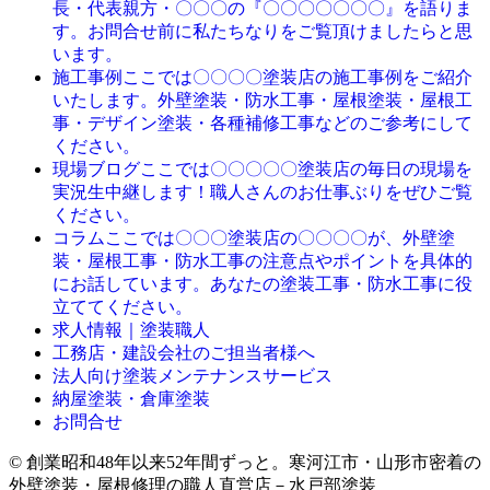
長・代表親方・〇〇〇の『〇〇〇〇〇〇〇』を語りま
す。お問合せ前に私たちなりをご覧頂けましたらと思
います。
ここでは〇〇〇〇塗装店の施工事例をご紹介
施工事例
いたします。外壁塗装・防水工事・屋根塗装・屋根工
事・デザイン塗装・各種補修工事などのご参考にして
ください。
ここでは〇〇〇〇〇塗装店の毎日の現場を
現場ブログ
実況生中継します！職人さんのお仕事ぶりをぜひご覧
ください。
ここでは〇〇〇塗装店の〇〇〇〇が、外壁塗
コラム
装・屋根工事・防水工事の注意点やポイントを具体的
にお話しています。あなたの塗装工事・防水工事に役
立ててください。
求人情報｜塗装職人
工務店・建設会社のご担当者様へ
法人向け塗装メンテナンスサービス
納屋塗装・倉庫塗装
お問合せ
© 創業昭和48年以来52年間ずっと。寒河江市・山形市密着の
外壁塗装・屋根修理の職人直営店－水戸部塗装