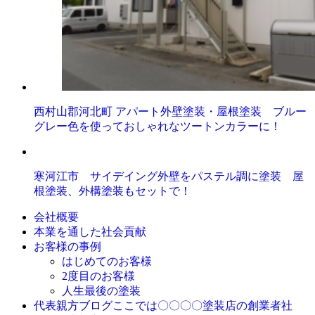
西村山郡河北町 アパート外壁塗装・屋根塗装 ブルー
グレー色を使っておしゃれなツートンカラーに！
寒河江市 サイデイング外壁をパステル調に塗装 屋
根塗装、外構塗装もセットで！
会社概要
本業を通した社会貢献
お客様の事例
はじめてのお客様
2度目のお客様
人生最後の塗装
ここでは〇〇〇〇塗装店の創業者社
代表親方ブログ