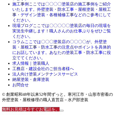
ここでは〇〇〇〇塗装店の施工事例をご紹介
施工事例
いたします。外壁塗装・防水工事・屋根塗装・屋根工
事・デザイン塗装・各種補修工事などのご参考にして
ください。
ここでは〇〇〇〇〇塗装店の毎日の現場を
現場ブログ
実況生中継します！職人さんのお仕事ぶりをぜひご覧
ください。
ここでは〇〇〇塗装店の〇〇〇〇が、外壁塗
コラム
装・屋根工事・防水工事の注意点やポイントを具体的
にお話しています。あなたの塗装工事・防水工事に役
立ててください。
求人情報｜塗装職人
工務店・建設会社のご担当者様へ
法人向け塗装メンテナンスサービス
納屋塗装・倉庫塗装
お問合せ
© 創業昭和48年以来52年間ずっと。寒河江市・山形市密着の
外壁塗装・屋根修理の職人直営店－水戸部塗装
無料お見積は今すぐお電話を。