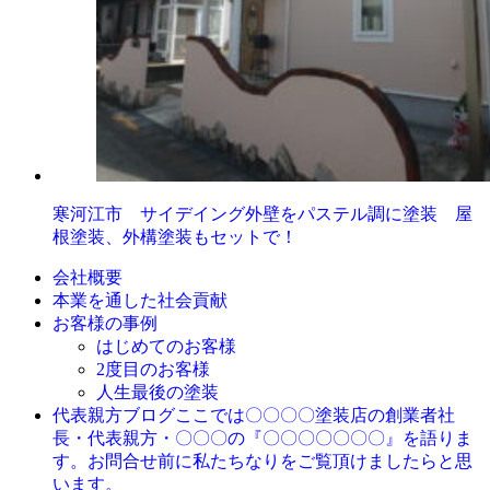
寒河江市 サイデイング外壁をパステル調に塗装 屋
根塗装、外構塗装もセットで！
会社概要
本業を通した社会貢献
お客様の事例
はじめてのお客様
2度目のお客様
人生最後の塗装
ここでは〇〇〇〇塗装店の創業者社
代表親方ブログ
長・代表親方・〇〇〇の『〇〇〇〇〇〇〇』を語りま
す。お問合せ前に私たちなりをご覧頂けましたらと思
います。