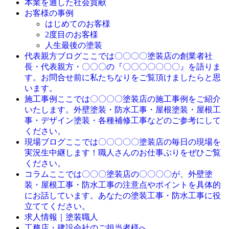
本業を通した社会貢献
お客様の事例
はじめてのお客様
2度目のお客様
人生最後の塗装
ここでは〇〇〇〇塗装店の創業者社
代表親方ブログ
長・代表親方・〇〇〇の『〇〇〇〇〇〇〇』を語りま
す。お問合せ前に私たちなりをご覧頂けましたらと思
います。
ここでは〇〇〇〇塗装店の施工事例をご紹介
施工事例
いたします。外壁塗装・防水工事・屋根塗装・屋根工
事・デザイン塗装・各種補修工事などのご参考にして
ください。
ここでは〇〇〇〇〇塗装店の毎日の現場を
現場ブログ
実況生中継します！職人さんのお仕事ぶりをぜひご覧
ください。
ここでは〇〇〇塗装店の〇〇〇〇が、外壁塗
コラム
装・屋根工事・防水工事の注意点やポイントを具体的
にお話しています。あなたの塗装工事・防水工事に役
立ててください。
求人情報｜塗装職人
工務店・建設会社のご担当者様へ