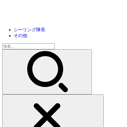
シーリング隊長
その他
検
索: