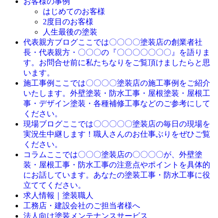
お客様の事例
はじめてのお客様
2度目のお客様
人生最後の塗装
ここでは〇〇〇〇塗装店の創業者社
代表親方ブログ
長・代表親方・〇〇〇の『〇〇〇〇〇〇〇』を語りま
す。お問合せ前に私たちなりをご覧頂けましたらと思
います。
ここでは〇〇〇〇塗装店の施工事例をご紹介
施工事例
いたします。外壁塗装・防水工事・屋根塗装・屋根工
事・デザイン塗装・各種補修工事などのご参考にして
ください。
ここでは〇〇〇〇〇塗装店の毎日の現場を
現場ブログ
実況生中継します！職人さんのお仕事ぶりをぜひご覧
ください。
ここでは〇〇〇塗装店の〇〇〇〇が、外壁塗
コラム
装・屋根工事・防水工事の注意点やポイントを具体的
にお話しています。あなたの塗装工事・防水工事に役
立ててください。
求人情報｜塗装職人
工務店・建設会社のご担当者様へ
法人向け塗装メンテナンスサービス