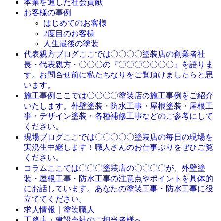
本業を通した社会貢献
お客様の事例
はじめてのお客様
2度目のお客様
人生最後の塗装
ここでは〇〇〇〇塗装店の創業者社
代表親方ブログ
長・代表親方・〇〇〇の『〇〇〇〇〇〇〇』を語りま
す。お問合せ前に私たちなりをご覧頂けましたらと思
います。
ここでは〇〇〇〇塗装店の施工事例をご紹介
施工事例
いたします。外壁塗装・防水工事・屋根塗装・屋根工
事・デザイン塗装・各種補修工事などのご参考にして
ください。
ここでは〇〇〇〇〇塗装店の毎日の現場を
現場ブログ
実況生中継します！職人さんのお仕事ぶりをぜひご覧
ください。
ここでは〇〇〇塗装店の〇〇〇〇が、外壁塗
コラム
装・屋根工事・防水工事の注意点やポイントを具体的
にお話しています。あなたの塗装工事・防水工事に役
立ててください。
求人情報｜塗装職人
工務店・建設会社のご担当者様へ