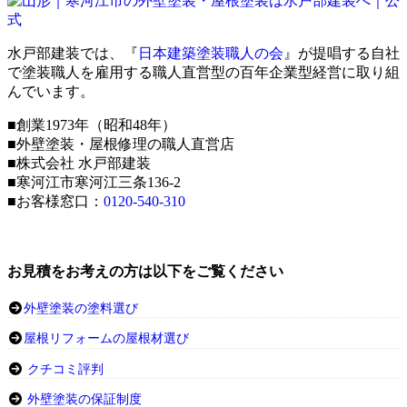
水戸部建装では、『
日本建築塗装職人の会
』が提唱する自社
で塗装職人を雇用する職人直営型の百年企業型経営に取り組
んでいます。
■創業1973年（昭和48年）
■外壁塗装・屋根修理の職人直営店
■株式会社 水戸部建装
■寒河江市寒河江三条136-2
■お客様窓口：
0120-540-310
お見積をお考えの方は以下をご覧ください
外壁塗装の塗料選び
屋根リフォームの屋根材選び
クチコミ評判
外壁塗装の保証制度