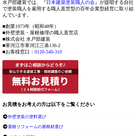
水戸部建装では、『
日本建築塗装職人の会
』が提唱する自社
で塗装職人を雇用する職人直営型の百年企業型経営に取り組
んでいます。
■創業1973年（昭和48年）
■外壁塗装・屋根修理の職人直営店
■株式会社 水戸部建装
■寒河江市寒河江三条136-2
■お客様窓口：
0120-540-310
お見積をお考えの方は以下をご覧ください
外壁塗装の塗料選び
屋根リフォームの屋根材選び