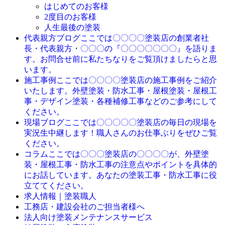
はじめてのお客様
2度目のお客様
人生最後の塗装
ここでは〇〇〇〇塗装店の創業者社
代表親方ブログ
長・代表親方・〇〇〇の『〇〇〇〇〇〇〇』を語りま
す。お問合せ前に私たちなりをご覧頂けましたらと思
います。
ここでは〇〇〇〇塗装店の施工事例をご紹介
施工事例
いたします。外壁塗装・防水工事・屋根塗装・屋根工
事・デザイン塗装・各種補修工事などのご参考にして
ください。
ここでは〇〇〇〇〇塗装店の毎日の現場を
現場ブログ
実況生中継します！職人さんのお仕事ぶりをぜひご覧
ください。
ここでは〇〇〇塗装店の〇〇〇〇が、外壁塗
コラム
装・屋根工事・防水工事の注意点やポイントを具体的
にお話しています。あなたの塗装工事・防水工事に役
立ててください。
求人情報｜塗装職人
工務店・建設会社のご担当者様へ
法人向け塗装メンテナンスサービス