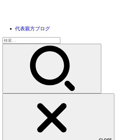
代表親方ブログ
検
索:
CLOSE