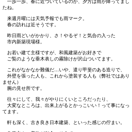
一歩一歩、春に近づいているのか、夕方は雨が降ってまし
たね。
来週月曜には天気予報でも雨マーク。
春の訪れは近そうです。
昨日雨どいがかかり、さ！やるぞ！と気合の入った
市内新築現場様。
お若い建て主様ですが、和風建築がお好きで
ご覧のような垂木表しの霧除けが沢山ついてます。
これがなかなか難儀だ…いや、遣り甲斐のある造りで、
外壁を張った人も、これから塗装する人も（弊社ではあり
ません）
腕の見せ所です。
往々にして、我々がやりにくいところだったり、
大変なところは、出来上がるとかっこいい！って事になっ
てます。
軒も深く、古き良き日本建築、といった感じの佇まい。