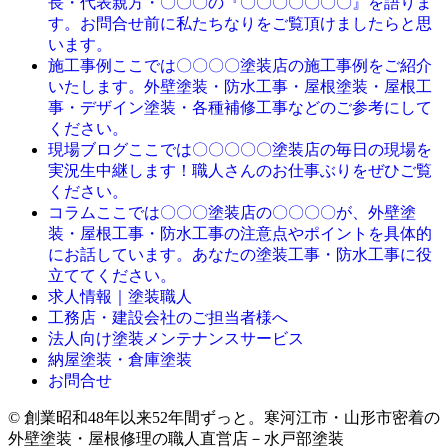
長・代表親方・〇〇〇の『〇〇〇〇〇〇〇』を語りま
す。お問合せ前に私たちなりをご覧頂けましたらと思
います。
ここでは〇〇〇〇塗装店の施工事例をご紹介
施工事例
いたします。外壁塗装・防水工事・屋根塗装・屋根工
事・デザイン塗装・各種補修工事などのご参考にして
ください。
ここでは〇〇〇〇〇塗装店の毎日の現場を
現場ブログ
実況生中継します！職人さんのお仕事ぶりをぜひご覧
ください。
ここでは〇〇〇塗装店の〇〇〇〇が、外壁塗
コラム
装・屋根工事・防水工事の注意点やポイントを具体的
にお話しています。あなたの塗装工事・防水工事に役
立ててください。
求人情報｜塗装職人
工務店・建設会社のご担当者様へ
法人向け塗装メンテナンスサービス
納屋塗装・倉庫塗装
お問合せ
© 創業昭和48年以来52年間ずっと。寒河江市・山形市密着の
外壁塗装・屋根修理の職人直営店－水戸部塗装