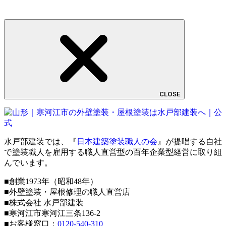
CLOSE
水戸部建装では、『
日本建築塗装職人の会
』が提唱する自社
で塗装職人を雇用する職人直営型の百年企業型経営に取り組
んでいます。
■創業1973年（昭和48年）
■外壁塗装・屋根修理の職人直営店
■株式会社 水戸部建装
■寒河江市寒河江三条136-2
■お客様窓口：
0120-540-310