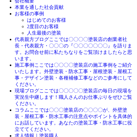
会社概要
本業を通した社会貢献
お客様の事例
はじめてのお客様
2度目のお客様
人生最後の塗装
ここでは〇〇〇〇塗装店の創業者社
代表親方ブログ
長・代表親方・〇〇〇の『〇〇〇〇〇〇〇』を語りま
す。お問合せ前に私たちなりをご覧頂けましたらと思
います。
ここでは〇〇〇〇塗装店の施工事例をご紹介
施工事例
いたします。外壁塗装・防水工事・屋根塗装・屋根工
事・デザイン塗装・各種補修工事などのご参考にして
ください。
ここでは〇〇〇〇〇塗装店の毎日の現場を
現場ブログ
実況生中継します！職人さんのお仕事ぶりをぜひご覧
ください。
ここでは〇〇〇塗装店の〇〇〇〇が、外壁塗
コラム
装・屋根工事・防水工事の注意点やポイントを具体的
にお話しています。あなたの塗装工事・防水工事に役
立ててください。
求人情報｜塗装職人