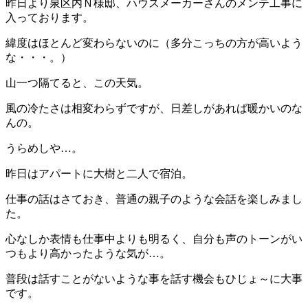
昨日より泉区内Ｎ様邸、ハウスメーカーさんのメンテ工事に
入っております。
緯度はほとんど変わらないのに（多分こっちの方が高いよう
な・・・。）
山一つ隔てると、この天気。
風の冷たさは相変わらずですが、日差しがあれば暖かいのな
んの。
うらめしや…。
昨日はアパートに大樹と二人で宿泊。
仕事の話はさておき、普通の親子のような会話を楽しみまし
た。
心なしか表情も仕事中よりも明るく、自分も声のトーンがい
つもより高かったような気が…。
普段は話すことがないような事を話す機会もひじょ～に大事
です。