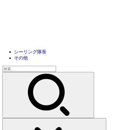
シーリング隊長
その他
検
索: