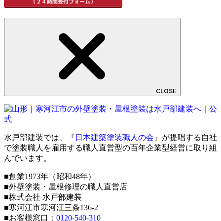
CLOSE
水戸部建装では、『
日本建築塗装職人の会
』が提唱する自社
で塗装職人を雇用する職人直営型の百年企業型経営に取り組
んでいます。
■創業1973年（昭和48年）
■外壁塗装・屋根修理の職人直営店
■株式会社 水戸部建装
■寒河江市寒河江三条136-2
■お客様窓口：
0120-540-310