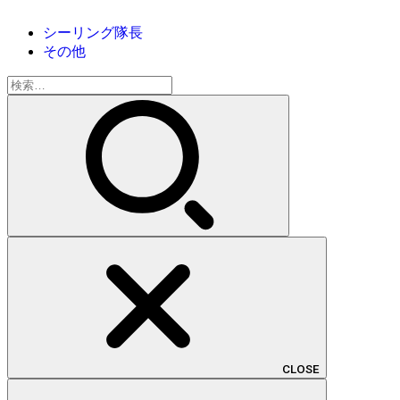
シーリング隊長
その他
検
索:
CLOSE