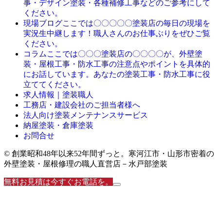
事・デザイン塗装・各種補修工事などのご参考にして
ください。
ここでは〇〇〇〇〇塗装店の毎日の現場を
現場ブログ
実況生中継します！職人さんのお仕事ぶりをぜひご覧
ください。
ここでは〇〇〇塗装店の〇〇〇〇が、外壁塗
コラム
装・屋根工事・防水工事の注意点やポイントを具体的
にお話しています。あなたの塗装工事・防水工事に役
立ててください。
求人情報｜塗装職人
工務店・建設会社のご担当者様へ
法人向け塗装メンテナンスサービス
納屋塗装・倉庫塗装
お問合せ
© 創業昭和48年以来52年間ずっと。寒河江市・山形市密着の
外壁塗装・屋根修理の職人直営店－水戸部塗装
無料お見積は今すぐお電話を。