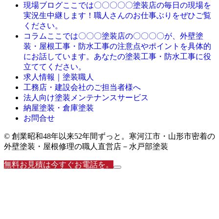
ここでは〇〇〇〇〇塗装店の毎日の現場を
現場ブログ
実況生中継します！職人さんのお仕事ぶりをぜひご覧
ください。
ここでは〇〇〇塗装店の〇〇〇〇が、外壁塗
コラム
装・屋根工事・防水工事の注意点やポイントを具体的
にお話しています。あなたの塗装工事・防水工事に役
立ててください。
求人情報｜塗装職人
工務店・建設会社のご担当者様へ
法人向け塗装メンテナンスサービス
納屋塗装・倉庫塗装
お問合せ
© 創業昭和48年以来52年間ずっと。寒河江市・山形市密着の
外壁塗装・屋根修理の職人直営店－水戸部塗装
無料お見積は今すぐお電話を。