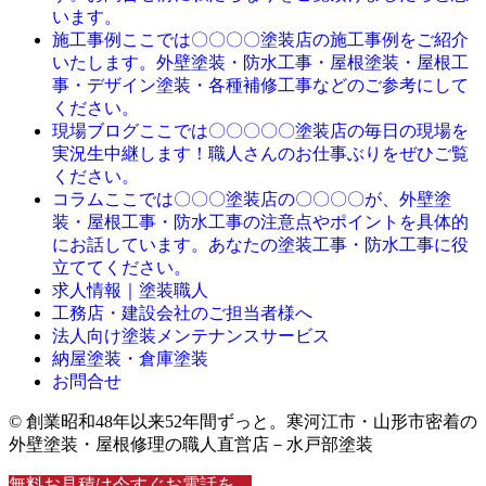
います。
ここでは〇〇〇〇塗装店の施工事例をご紹介
施工事例
いたします。外壁塗装・防水工事・屋根塗装・屋根工
事・デザイン塗装・各種補修工事などのご参考にして
ください。
ここでは〇〇〇〇〇塗装店の毎日の現場を
現場ブログ
実況生中継します！職人さんのお仕事ぶりをぜひご覧
ください。
ここでは〇〇〇塗装店の〇〇〇〇が、外壁塗
コラム
装・屋根工事・防水工事の注意点やポイントを具体的
にお話しています。あなたの塗装工事・防水工事に役
立ててください。
求人情報｜塗装職人
工務店・建設会社のご担当者様へ
法人向け塗装メンテナンスサービス
納屋塗装・倉庫塗装
お問合せ
© 創業昭和48年以来52年間ずっと。寒河江市・山形市密着の
外壁塗装・屋根修理の職人直営店－水戸部塗装
無料お見積は今すぐお電話を。