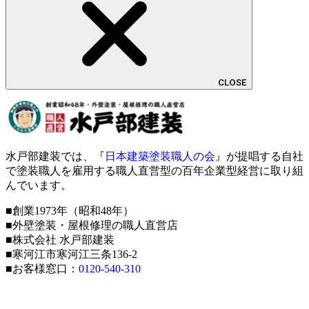
CLOSE
水戸部建装では、『
日本建築塗装職人の会
』が提唱する自社
で塗装職人を雇用する職人直営型の百年企業型経営に取り組
んでいます。
■創業1973年（昭和48年）
■外壁塗装・屋根修理の職人直営店
■株式会社 水戸部建装
■寒河江市寒河江三条136-2
■お客様窓口：
0120-540-310