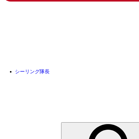
シーリング隊長
検
索: