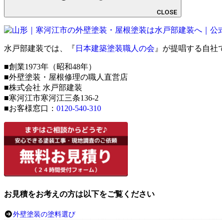
CLOSE
水戸部建装では、『
日本建築塗装職人の会
』が提唱する自社
■創業1973年（昭和48年）
■外壁塗装・屋根修理の職人直営店
■株式会社 水戸部建装
■寒河江市寒河江三条136-2
■お客様窓口：
0120-540-310
お見積をお考えの方は以下をご覧ください
外壁塗装の塗料選び