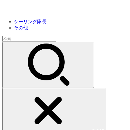
シーリング隊長
その他
検
索: