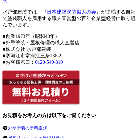
水戸部建装では、『
日本建築塗装職人の会
』が提唱する自社
で塗装職人を雇用する職人直営型の百年企業型経営に取り組
んでいます。
■創業1973年（昭和48年）
■外壁塗装・屋根修理の職人直営店
■株式会社 水戸部建装
■寒河江市寒河江三条136-2
■お客様窓口：
0120-540-310
お見積をお考えの方は以下をご覧ください
外壁塗装の塗料選び