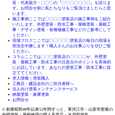
長・代表親方・〇〇〇の『〇〇〇〇〇〇〇』を語りま
す。お問合せ前に私たちなりをご覧頂けましたらと思
います。
ここでは〇〇〇〇塗装店の施工事例をご紹介
施工事例
いたします。外壁塗装・防水工事・屋根塗装・屋根工
事・デザイン塗装・各種補修工事などのご参考にして
ください。
ここでは〇〇〇〇〇塗装店の毎日の現場を
現場ブログ
実況生中継します！職人さんのお仕事ぶりをぜひご覧
ください。
ここでは〇〇〇塗装店の〇〇〇〇が、外壁塗
コラム
装・屋根工事・防水工事の注意点やポイントを具体的
にお話しています。あなたの塗装工事・防水工事に役
立ててください。
求人情報｜塗装職人
工務店・建設会社のご担当者様へ
法人向け塗装メンテナンスサービス
納屋塗装・倉庫塗装
お問合せ
© 創業昭和48年以来52年間ずっと。寒河江市・山形市密着の
外壁塗装・屋根修理の職人直営店－水戸部塗装