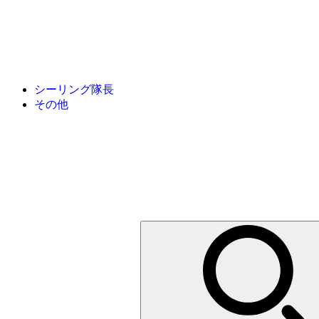
シーリング隊長
その他
検
索: