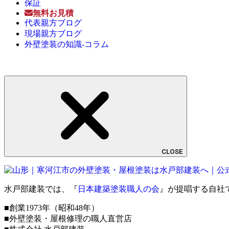
保証
無料お見積
代表親方ブログ
現場親方ブログ
外壁塗装の知識-コラム
CLOSE
水戸部建装では、『
日本建築塗装職人の会
』が提唱する自社
■創業1973年（昭和48年）
■外壁塗装・屋根修理の職人直営店