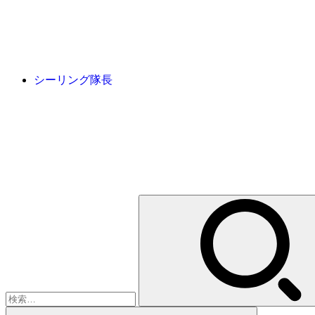
シーリング隊長
検
索: