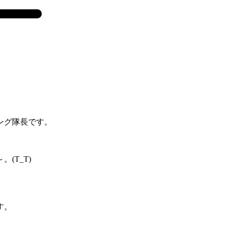
ング隊長です。
(T_T)
す。