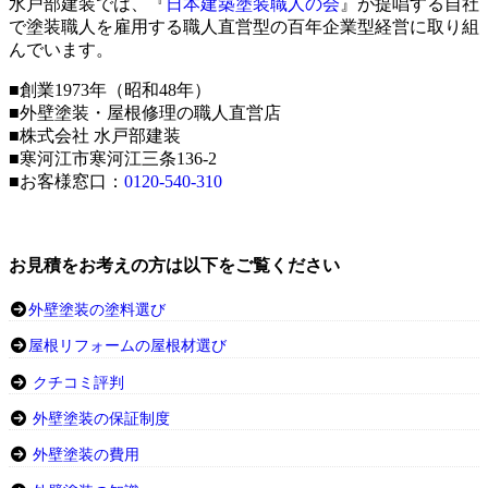
水戸部建装では、『
日本建築塗装職人の会
』が提唱する自社
で塗装職人を雇用する職人直営型の百年企業型経営に取り組
んでいます。
■創業1973年（昭和48年）
■外壁塗装・屋根修理の職人直営店
■株式会社 水戸部建装
■寒河江市寒河江三条136-2
■お客様窓口：
0120-540-310
お見積をお考えの方は以下をご覧ください
外壁塗装の塗料選び
屋根リフォームの屋根材選び
クチコミ評判
外壁塗装の保証制度
外壁塗装の費用