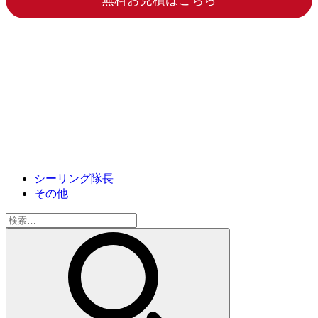
シーリング隊長
その他
検
索: