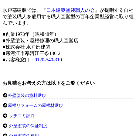
水戸部建装では、『
日本建築塗装職人の会
』が提唱する自社
で塗装職人を雇用する職人直営型の百年企業型経営に取り組
んでいます。
■創業1973年（昭和48年）
■外壁塗装・屋根修理の職人直営店
■株式会社 水戸部建装
■寒河江市寒河江三条136-2
■お客様窓口：
0120-540-310
お見積をお考えの方は以下をご覧ください
外壁塗装の塗料選び
屋根リフォームの屋根材選び
クチコミ評判
外壁塗装の保証制度
外壁塗装の費用