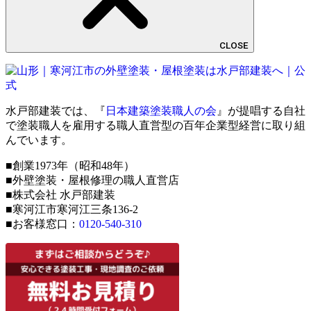
CLOSE
水戸部建装では、『
日本建築塗装職人の会
』が提唱する自社
で塗装職人を雇用する職人直営型の百年企業型経営に取り組
んでいます。
■創業1973年（昭和48年）
■外壁塗装・屋根修理の職人直営店
■株式会社 水戸部建装
■寒河江市寒河江三条136-2
■お客様窓口：
0120-540-310