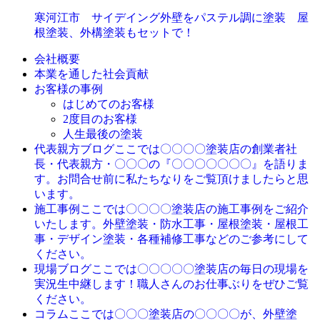
寒河江市 サイデイング外壁をパステル調に塗装 屋
根塗装、外構塗装もセットで！
会社概要
本業を通した社会貢献
お客様の事例
はじめてのお客様
2度目のお客様
人生最後の塗装
ここでは〇〇〇〇塗装店の創業者社
代表親方ブログ
長・代表親方・〇〇〇の『〇〇〇〇〇〇〇』を語りま
す。お問合せ前に私たちなりをご覧頂けましたらと思
います。
ここでは〇〇〇〇塗装店の施工事例をご紹介
施工事例
いたします。外壁塗装・防水工事・屋根塗装・屋根工
事・デザイン塗装・各種補修工事などのご参考にして
ください。
ここでは〇〇〇〇〇塗装店の毎日の現場を
現場ブログ
実況生中継します！職人さんのお仕事ぶりをぜひご覧
ください。
ここでは〇〇〇塗装店の〇〇〇〇が、外壁塗
コラム