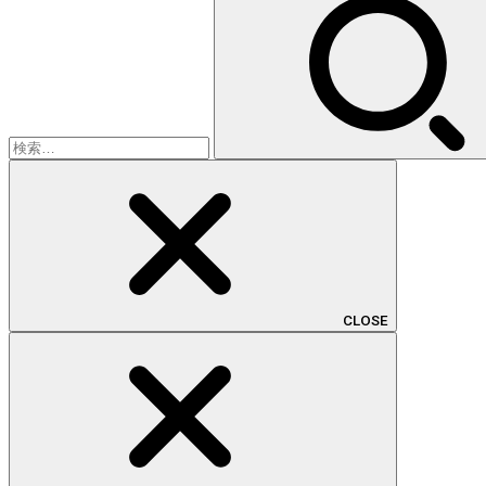
索:
CLOSE