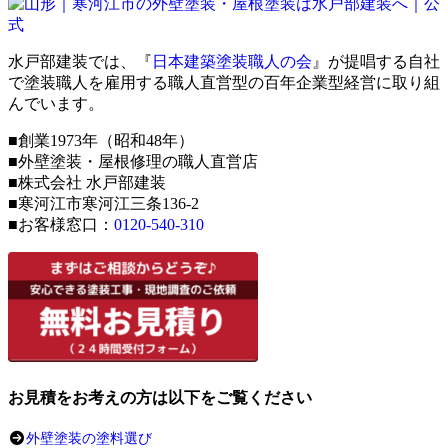
水戸部建装では、『
日本建築塗装職人の会
』が提唱する自社
で塗装職人を雇用する職人直営型の百年企業型経営に取り組
んでいます。
■創業1973年（昭和48年）
■外壁塗装・屋根修理の職人直営店
■株式会社 水戸部建装
■寒河江市寒河江三条136-2
■お客様窓口：
0120-540-310
お見積をお考えの方は以下をご覧ください
外壁塗装の塗料選び