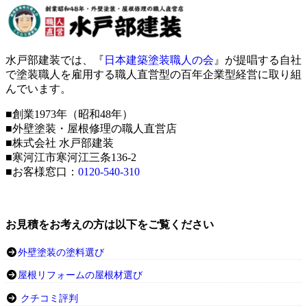
水戸部建装では、『
日本建築塗装職人の会
』が提唱する自社
で塗装職人を雇用する職人直営型の百年企業型経営に取り組
んでいます。
■創業1973年（昭和48年）
■外壁塗装・屋根修理の職人直営店
■株式会社 水戸部建装
■寒河江市寒河江三条136-2
■お客様窓口：
0120-540-310
お見積をお考えの方は以下をご覧ください
外壁塗装の塗料選び
屋根リフォームの屋根材選び
クチコミ評判