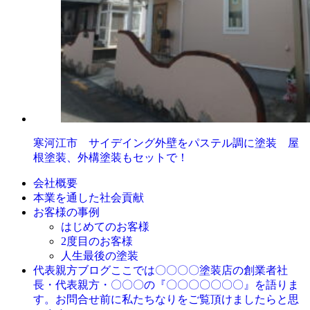
寒河江市 サイデイング外壁をパステル調に塗装 屋
根塗装、外構塗装もセットで！
会社概要
本業を通した社会貢献
お客様の事例
はじめてのお客様
2度目のお客様
人生最後の塗装
ここでは〇〇〇〇塗装店の創業者社
代表親方ブログ
長・代表親方・〇〇〇の『〇〇〇〇〇〇〇』を語りま
す。お問合せ前に私たちなりをご覧頂けましたらと思