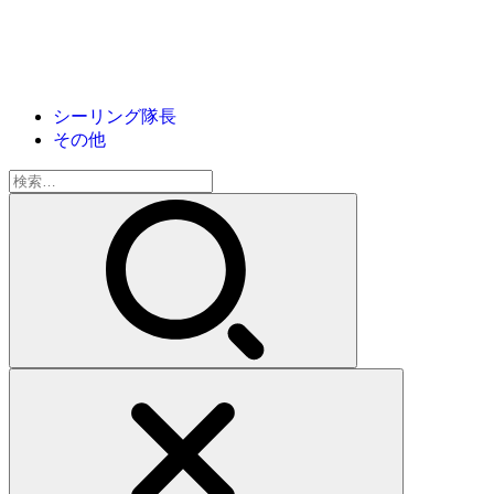
シーリング隊長
その他
検
索: