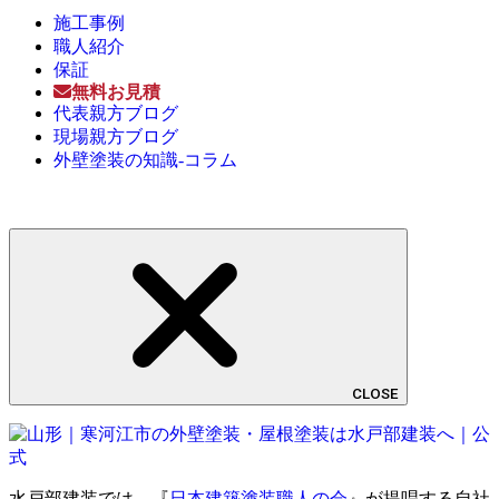
施工事例
職人紹介
保証
無料お見積
代表親方ブログ
現場親方ブログ
外壁塗装の知識-コラム
CLOSE
水戸部建装では、『
日本建築塗装職人の会
』が提唱する自社