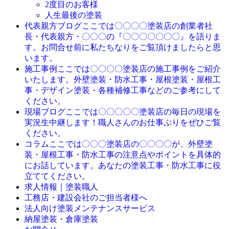
2度目のお客様
人生最後の塗装
ここでは〇〇〇〇塗装店の創業者社
代表親方ブログ
長・代表親方・〇〇〇の『〇〇〇〇〇〇〇』を語りま
す。お問合せ前に私たちなりをご覧頂けましたらと思
います。
ここでは〇〇〇〇塗装店の施工事例をご紹介
施工事例
いたします。外壁塗装・防水工事・屋根塗装・屋根工
事・デザイン塗装・各種補修工事などのご参考にして
ください。
ここでは〇〇〇〇〇塗装店の毎日の現場を
現場ブログ
実況生中継します！職人さんのお仕事ぶりをぜひご覧
ください。
ここでは〇〇〇塗装店の〇〇〇〇が、外壁塗
コラム
装・屋根工事・防水工事の注意点やポイントを具体的
にお話しています。あなたの塗装工事・防水工事に役
立ててください。
求人情報｜塗装職人
工務店・建設会社のご担当者様へ
法人向け塗装メンテナンスサービス
納屋塗装・倉庫塗装