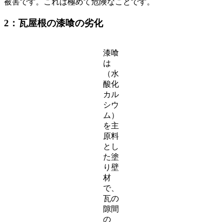
被害です。これは極めて危険なことです。
2：
瓦屋根の漆喰の劣化
漆喰
は
（水
酸化
カル
シウ
ム）
を主
原料
とし
た塗
り壁
材
で、
瓦の
隙間
の