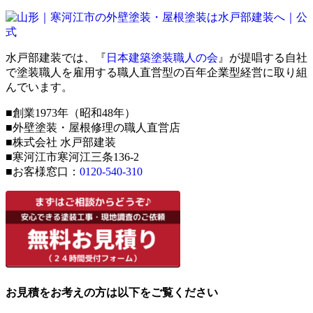
水戸部建装では、『
日本建築塗装職人の会
』が提唱する自社
で塗装職人を雇用する職人直営型の百年企業型経営に取り組
んでいます。
■創業1973年（昭和48年）
■外壁塗装・屋根修理の職人直営店
■株式会社 水戸部建装
■寒河江市寒河江三条136-2
■お客様窓口：
0120-540-310
お見積をお考えの方は以下をご覧ください