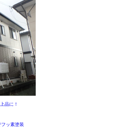
上品に！
でフッ素塗装