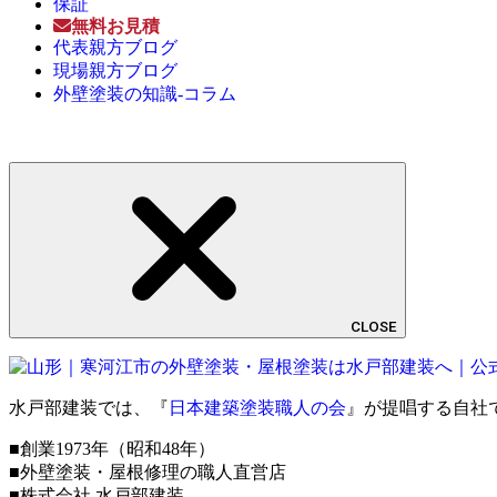
保証
無料お見積
代表親方ブログ
現場親方ブログ
外壁塗装の知識-コラム
CLOSE
水戸部建装では、『
日本建築塗装職人の会
』が提唱する自社
■創業1973年（昭和48年）
■外壁塗装・屋根修理の職人直営店
■株式会社 水戸部建装