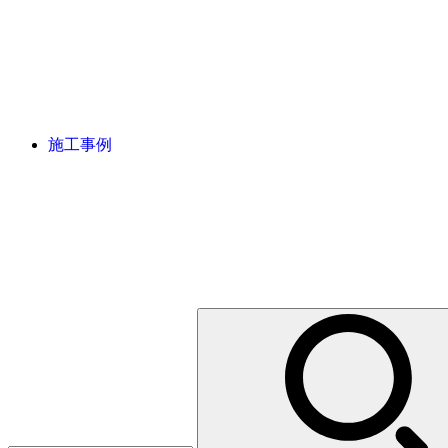
施工事例
検
索: