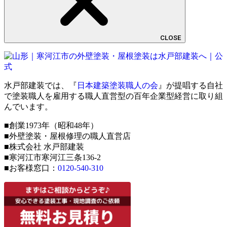
CLOSE
水戸部建装では、『
日本建築塗装職人の会
』が提唱する自社
で塗装職人を雇用する職人直営型の百年企業型経営に取り組
んでいます。
■創業1973年（昭和48年）
■外壁塗装・屋根修理の職人直営店
■株式会社 水戸部建装
■寒河江市寒河江三条136-2
■お客様窓口：
0120-540-310