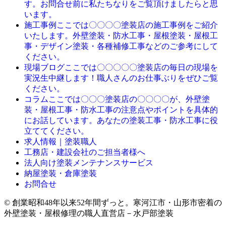
す。お問合せ前に私たちなりをご覧頂けましたらと思
います。
ここでは〇〇〇〇塗装店の施工事例をご紹介
施工事例
いたします。外壁塗装・防水工事・屋根塗装・屋根工
事・デザイン塗装・各種補修工事などのご参考にして
ください。
ここでは〇〇〇〇〇塗装店の毎日の現場を
現場ブログ
実況生中継します！職人さんのお仕事ぶりをぜひご覧
ください。
ここでは〇〇〇塗装店の〇〇〇〇が、外壁塗
コラム
装・屋根工事・防水工事の注意点やポイントを具体的
にお話しています。あなたの塗装工事・防水工事に役
立ててください。
求人情報｜塗装職人
工務店・建設会社のご担当者様へ
法人向け塗装メンテナンスサービス
納屋塗装・倉庫塗装
お問合せ
© 創業昭和48年以来52年間ずっと。寒河江市・山形市密着の
外壁塗装・屋根修理の職人直営店－水戸部塗装