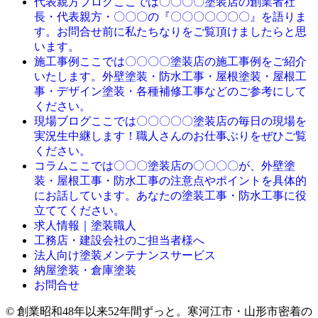
ここでは〇〇〇〇塗装店の創業者社
代表親方ブログ
長・代表親方・〇〇〇の『〇〇〇〇〇〇〇』を語りま
す。お問合せ前に私たちなりをご覧頂けましたらと思
います。
ここでは〇〇〇〇塗装店の施工事例をご紹介
施工事例
いたします。外壁塗装・防水工事・屋根塗装・屋根工
事・デザイン塗装・各種補修工事などのご参考にして
ください。
ここでは〇〇〇〇〇塗装店の毎日の現場を
現場ブログ
実況生中継します！職人さんのお仕事ぶりをぜひご覧
ください。
ここでは〇〇〇塗装店の〇〇〇〇が、外壁塗
コラム
装・屋根工事・防水工事の注意点やポイントを具体的
にお話しています。あなたの塗装工事・防水工事に役
立ててください。
求人情報｜塗装職人
工務店・建設会社のご担当者様へ
法人向け塗装メンテナンスサービス
納屋塗装・倉庫塗装
お問合せ
© 創業昭和48年以来52年間ずっと。寒河江市・山形市密着の