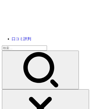
口コミ評判
検
索: