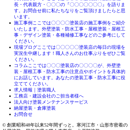
長・代表親方・〇〇〇の『〇〇〇〇〇〇〇』を語りま
す。お問合せ前に私たちなりをご覧頂けましたらと思
います。
ここでは〇〇〇〇塗装店の施工事例をご紹介
施工事例
いたします。外壁塗装・防水工事・屋根塗装・屋根工
事・デザイン塗装・各種補修工事などのご参考にして
ください。
ここでは〇〇〇〇〇塗装店の毎日の現場を
現場ブログ
実況生中継します！職人さんのお仕事ぶりをぜひご覧
ください。
ここでは〇〇〇塗装店の〇〇〇〇が、外壁塗
コラム
装・屋根工事・防水工事の注意点やポイントを具体的
にお話しています。あなたの塗装工事・防水工事に役
立ててください。
求人情報｜塗装職人
工務店・建設会社のご担当者様へ
法人向け塗装メンテナンスサービス
納屋塗装・倉庫塗装
お問合せ
© 創業昭和48年以来52年間ずっと。寒河江市・山形市密着の