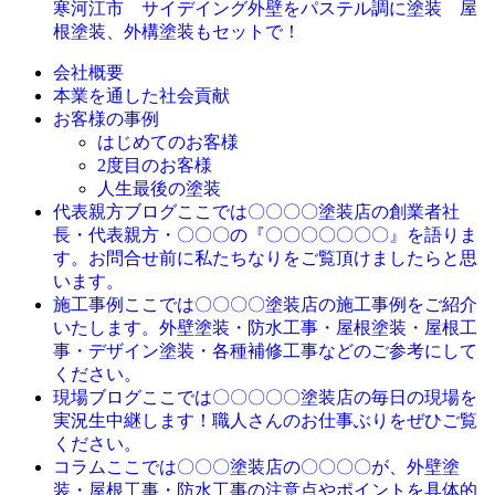
寒河江市 サイデイング外壁をパステル調に塗装 屋
根塗装、外構塗装もセットで！
会社概要
本業を通した社会貢献
お客様の事例
はじめてのお客様
2度目のお客様
人生最後の塗装
ここでは〇〇〇〇塗装店の創業者社
代表親方ブログ
長・代表親方・〇〇〇の『〇〇〇〇〇〇〇』を語りま
す。お問合せ前に私たちなりをご覧頂けましたらと思
います。
ここでは〇〇〇〇塗装店の施工事例をご紹介
施工事例
いたします。外壁塗装・防水工事・屋根塗装・屋根工
事・デザイン塗装・各種補修工事などのご参考にして
ください。
ここでは〇〇〇〇〇塗装店の毎日の現場を
現場ブログ
実況生中継します！職人さんのお仕事ぶりをぜひご覧
ください。
ここでは〇〇〇塗装店の〇〇〇〇が、外壁塗
コラム
装・屋根工事・防水工事の注意点やポイントを具体的