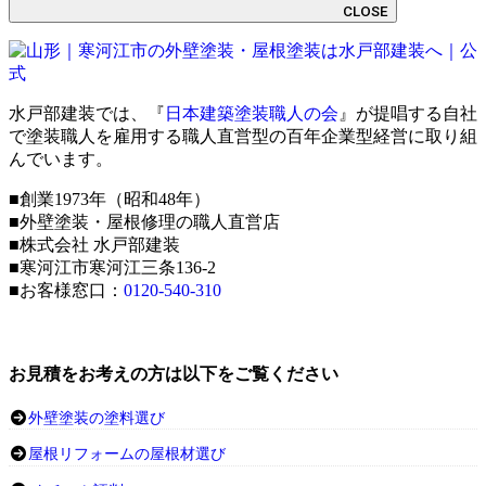
CLOSE
水戸部建装では、『
日本建築塗装職人の会
』が提唱する自社
で塗装職人を雇用する職人直営型の百年企業型経営に取り組
んでいます。
■創業1973年（昭和48年）
■外壁塗装・屋根修理の職人直営店
■株式会社 水戸部建装
■寒河江市寒河江三条136-2
■お客様窓口：
0120-540-310
お見積をお考えの方は以下をご覧ください
外壁塗装の塗料選び
屋根リフォームの屋根材選び