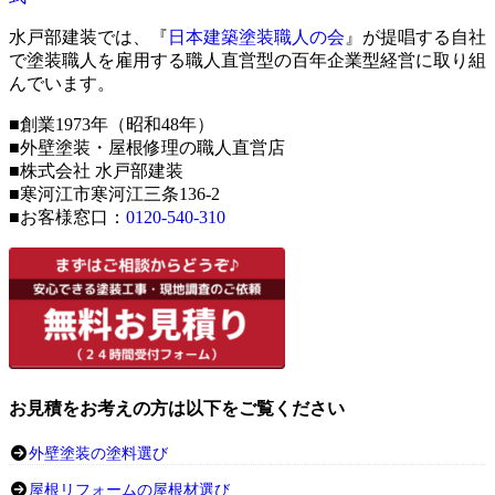
水戸部建装では、『
日本建築塗装職人の会
』が提唱する自社
で塗装職人を雇用する職人直営型の百年企業型経営に取り組
んでいます。
■創業1973年（昭和48年）
■外壁塗装・屋根修理の職人直営店
■株式会社 水戸部建装
■寒河江市寒河江三条136-2
■お客様窓口：
0120-540-310
お見積をお考えの方は以下をご覧ください
外壁塗装の塗料選び
屋根リフォームの屋根材選び