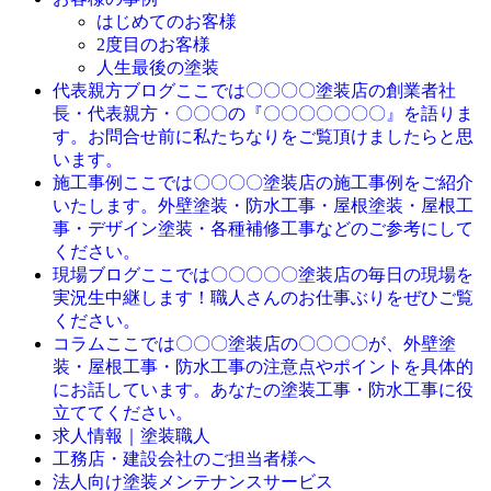
はじめてのお客様
2度目のお客様
人生最後の塗装
ここでは〇〇〇〇塗装店の創業者社
代表親方ブログ
長・代表親方・〇〇〇の『〇〇〇〇〇〇〇』を語りま
す。お問合せ前に私たちなりをご覧頂けましたらと思
います。
ここでは〇〇〇〇塗装店の施工事例をご紹介
施工事例
いたします。外壁塗装・防水工事・屋根塗装・屋根工
事・デザイン塗装・各種補修工事などのご参考にして
ください。
ここでは〇〇〇〇〇塗装店の毎日の現場を
現場ブログ
実況生中継します！職人さんのお仕事ぶりをぜひご覧
ください。
ここでは〇〇〇塗装店の〇〇〇〇が、外壁塗
コラム
装・屋根工事・防水工事の注意点やポイントを具体的
にお話しています。あなたの塗装工事・防水工事に役
立ててください。
求人情報｜塗装職人
工務店・建設会社のご担当者様へ
法人向け塗装メンテナンスサービス