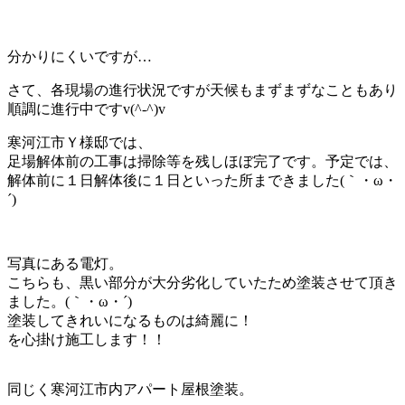
分かりにくいですが…
さて、各現場の進行状況ですが天候もまずまずなこともあり
順調に進行中ですv(^-^)v
寒河江市Ｙ様邸では、
足場解体前の工事は掃除等を残しほぼ完了です。予定では、
解体前に１日解体後に１日といった所まできました(｀・ω・
´)ゞ
写真にある電灯。
こちらも、黒い部分が大分劣化していたため塗装させて頂き
ました。(｀・ω・´)ゞ
塗装してきれいになるものは綺麗に！
を心掛け施工します！！
同じく寒河江市内アパート屋根塗装。