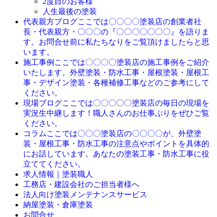
2度目のお客様
人生最後の塗装
ここでは〇〇〇〇塗装店の創業者社
代表親方ブログ
長・代表親方・〇〇〇の『〇〇〇〇〇〇〇』を語りま
す。お問合せ前に私たちなりをご覧頂けましたらと思
います。
ここでは〇〇〇〇塗装店の施工事例をご紹介
施工事例
いたします。外壁塗装・防水工事・屋根塗装・屋根工
事・デザイン塗装・各種補修工事などのご参考にして
ください。
ここでは〇〇〇〇〇塗装店の毎日の現場を
現場ブログ
実況生中継します！職人さんのお仕事ぶりをぜひご覧
ください。
ここでは〇〇〇塗装店の〇〇〇〇が、外壁塗
コラム
装・屋根工事・防水工事の注意点やポイントを具体的
にお話しています。あなたの塗装工事・防水工事に役
立ててください。
求人情報｜塗装職人
工務店・建設会社のご担当者様へ
法人向け塗装メンテナンスサービス
納屋塗装・倉庫塗装
お問合せ