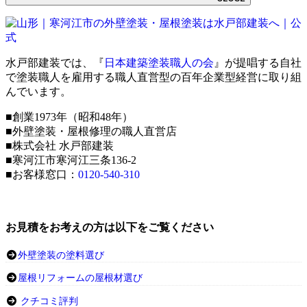
水戸部建装では、『
日本建築塗装職人の会
』が提唱する自社
で塗装職人を雇用する職人直営型の百年企業型経営に取り組
んでいます。
■創業1973年（昭和48年）
■外壁塗装・屋根修理の職人直営店
■株式会社 水戸部建装
■寒河江市寒河江三条136-2
■お客様窓口：
0120-540-310
お見積をお考えの方は以下をご覧ください
外壁塗装の塗料選び
屋根リフォームの屋根材選び
クチコミ評判