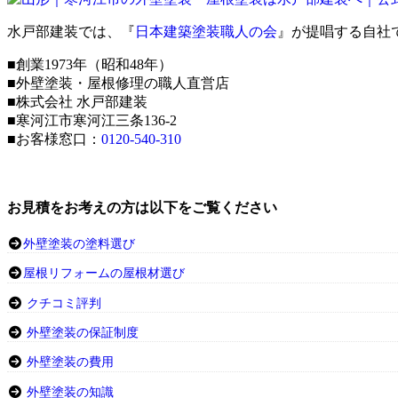
水戸部建装では、『
日本建築塗装職人の会
』が提唱する自社
■創業1973年（昭和48年）
■外壁塗装・屋根修理の職人直営店
■株式会社 水戸部建装
■寒河江市寒河江三条136-2
■お客様窓口：
0120-540-310
お見積をお考えの方は以下をご覧ください
外壁塗装の塗料選び
屋根リフォームの屋根材選び
クチコミ評判
外壁塗装の保証制度
外壁塗装の費用
外壁塗装の知識