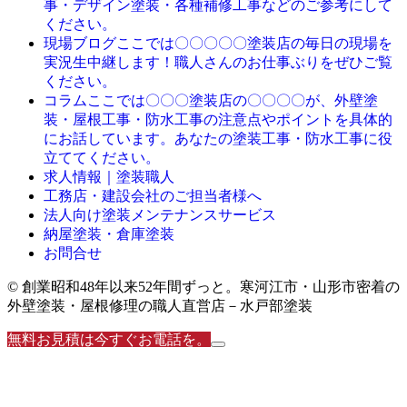
事・デザイン塗装・各種補修工事などのご参考にして
ください。
ここでは〇〇〇〇〇塗装店の毎日の現場を
現場ブログ
実況生中継します！職人さんのお仕事ぶりをぜひご覧
ください。
ここでは〇〇〇塗装店の〇〇〇〇が、外壁塗
コラム
装・屋根工事・防水工事の注意点やポイントを具体的
にお話しています。あなたの塗装工事・防水工事に役
立ててください。
求人情報｜塗装職人
工務店・建設会社のご担当者様へ
法人向け塗装メンテナンスサービス
納屋塗装・倉庫塗装
お問合せ
© 創業昭和48年以来52年間ずっと。寒河江市・山形市密着の
外壁塗装・屋根修理の職人直営店－水戸部塗装
無料お見積は今すぐお電話を。