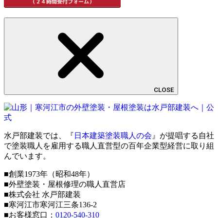
CLOSE
水戸部建装では、『
日本建築塗装職人の会
』が提唱する自社
で塗装職人を雇用する職人直営型の百年企業型経営に取り組
んでいます。
■創業1973年（昭和48年）
■外壁塗装・屋根修理の職人直営店
■株式会社 水戸部建装
■寒河江市寒河江三条136-2
■お客様窓口：
0120-540-310