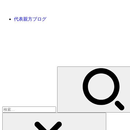
代表親方ブログ
検
索: