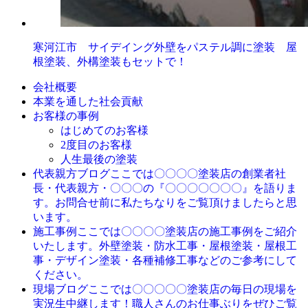
寒河江市 サイデイング外壁をパステル調に塗装 屋
根塗装、外構塗装もセットで！
会社概要
本業を通した社会貢献
お客様の事例
はじめてのお客様
2度目のお客様
人生最後の塗装
ここでは〇〇〇〇塗装店の創業者社
代表親方ブログ
長・代表親方・〇〇〇の『〇〇〇〇〇〇〇』を語りま
す。お問合せ前に私たちなりをご覧頂けましたらと思
います。
ここでは〇〇〇〇塗装店の施工事例をご紹介
施工事例
いたします。外壁塗装・防水工事・屋根塗装・屋根工
事・デザイン塗装・各種補修工事などのご参考にして
ください。
ここでは〇〇〇〇〇塗装店の毎日の現場を
現場ブログ
実況生中継します！職人さんのお仕事ぶりをぜひご覧