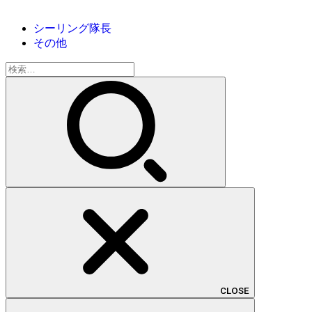
シーリング隊長
その他
検
索:
CLOSE