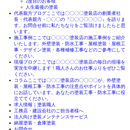
2度目のお客様
人生最後の塗装
ここでは〇〇〇〇塗装店の創業者社
代表親方ブログ
長・代表親方・〇〇〇の『〇〇〇〇〇〇〇』を語りま
す。お問合せ前に私たちなりをご覧頂けましたらと思
います。
ここでは〇〇〇〇塗装店の施工事例をご紹介
施工事例
いたします。外壁塗装・防水工事・屋根塗装・屋根工
事・デザイン塗装・各種補修工事などのご参考にして
ください。
ここでは〇〇〇〇〇塗装店の毎日の現場を
現場ブログ
実況生中継します！職人さんのお仕事ぶりをぜひご覧
ください。
ここでは〇〇〇塗装店の〇〇〇〇が、外壁塗
コラム
装・屋根工事・防水工事の注意点やポイントを具体的
にお話しています。あなたの塗装工事・防水工事に役
立ててください。
求人情報｜塗装職人
工務店・建設会社のご担当者様へ
法人向け塗装メンテナンスサービス
納屋塗装・倉庫塗装
お問合せ