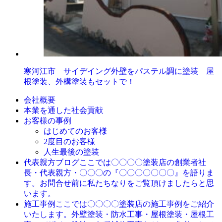
寒河江市 サイデイング外壁をパステル調に塗装 屋
根塗装、外構塗装もセットで！
会社概要
本業を通した社会貢献
お客様の事例
はじめてのお客様
2度目のお客様
人生最後の塗装
ここでは〇〇〇〇塗装店の創業者社
代表親方ブログ
長・代表親方・〇〇〇の『〇〇〇〇〇〇〇』を語りま
す。お問合せ前に私たちなりをご覧頂けましたらと思
います。
ここでは〇〇〇〇塗装店の施工事例をご紹介
施工事例
いたします。外壁塗装・防水工事・屋根塗装・屋根工