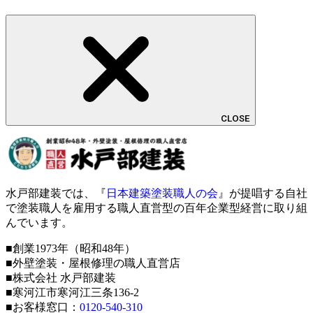
CLOSE
水戸部建装では、『
日本建築塗装職人の会
』が提唱する自社
で塗装職人を雇用する職人直営型の百年企業型経営に取り組
んでいます。
■創業1973年（昭和48年）
■外壁塗装・屋根修理の職人直営店
■株式会社 水戸部建装
■寒河江市寒河江三条136-2
■お客様窓口：
0120-540-310