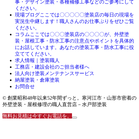
事・デザイン塗装・各種補修工事などのご参考にして
ください。
ここでは〇〇〇〇〇塗装店の毎日の現場を
現場ブログ
実況生中継します！職人さんのお仕事ぶりをぜひご覧
ください。
ここでは〇〇〇塗装店の〇〇〇〇が、外壁塗
コラム
装・屋根工事・防水工事の注意点やポイントを具体的
にお話しています。あなたの塗装工事・防水工事に役
立ててください。
求人情報｜塗装職人
工務店・建設会社のご担当者様へ
法人向け塗装メンテナンスサービス
納屋塗装・倉庫塗装
お問合せ
© 創業昭和48年以来52年間ずっと。寒河江市・山形市密着の
外壁塗装・屋根修理の職人直営店－水戸部塗装
無料お見積は今すぐお電話を。