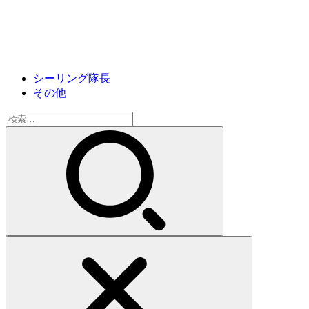
シーリング隊長
その他
検
索: