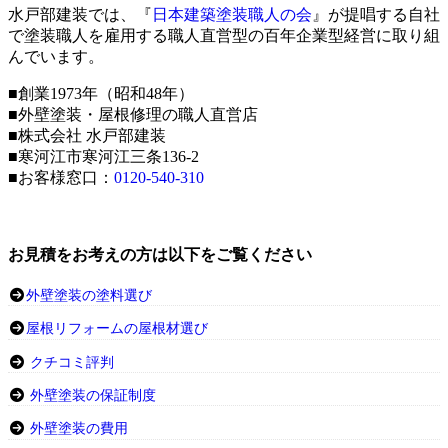
水戸部建装では、『
日本建築塗装職人の会
』が提唱する自社
で塗装職人を雇用する職人直営型の百年企業型経営に取り組
んでいます。
■創業1973年（昭和48年）
■外壁塗装・屋根修理の職人直営店
■株式会社 水戸部建装
■寒河江市寒河江三条136-2
■お客様窓口：
0120-540-310
お見積をお考えの方は以下をご覧ください
外壁塗装の塗料選び
屋根リフォームの屋根材選び
クチコミ評判
外壁塗装の保証制度
外壁塗装の費用