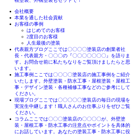
根塗装、外構塗装もセットで！
会社概要
本業を通した社会貢献
お客様の事例
はじめてのお客様
2度目のお客様
人生最後の塗装
ここでは〇〇〇〇塗装店の創業者社
代表親方ブログ
長・代表親方・〇〇〇の『〇〇〇〇〇〇〇』を語りま
す。お問合せ前に私たちなりをご覧頂けましたらと思
います。
ここでは〇〇〇〇塗装店の施工事例をご紹介
施工事例
いたします。外壁塗装・防水工事・屋根塗装・屋根工
事・デザイン塗装・各種補修工事などのご参考にして
ください。
ここでは〇〇〇〇〇塗装店の毎日の現場を
現場ブログ
実況生中継します！職人さんのお仕事ぶりをぜひご覧
ください。
ここでは〇〇〇塗装店の〇〇〇〇が、外壁塗
コラム
装・屋根工事・防水工事の注意点やポイントを具体的
にお話しています。あなたの塗装工事・防水工事に役